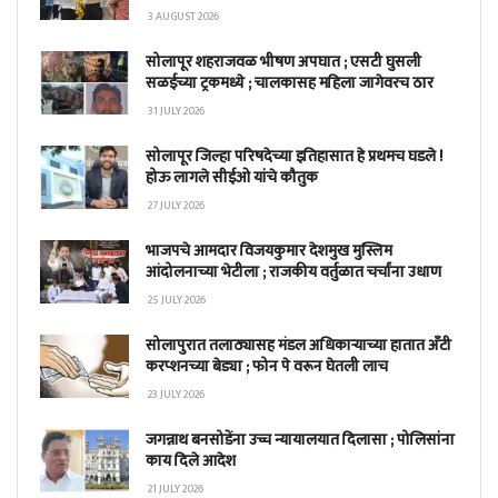
3 AUGUST 2026
सोलापूर शहराजवळ भीषण अपघात ; एसटी घुसली
सळईच्या ट्रकमध्ये ; चालकासह महिला जागेवरच ठार
31 JULY 2026
सोलापूर जिल्हा परिषदेच्या इतिहासात हे प्रथमच घडले !
होऊ लागले सीईओ यांचे कौतुक
27 JULY 2026
भाजपचे आमदार विजयकुमार देशमुख मुस्लिम
आंदोलनाच्या भेटीला ; राजकीय वर्तुळात चर्चांना उधाण
25 JULY 2026
सोलापुरात तलाठ्यासह मंडल अधिकाऱ्याच्या हातात अँटी
करप्शनच्या बेड्या ; फोन पे वरून घेतली लाच
23 JULY 2026
जगन्नाथ बनसोडेंना उच्च न्यायालयात दिलासा ; पोलिसांना
काय दिले आदेश
21 JULY 2026