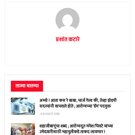
प्रशांत कटारे
ताज्या बातम्या
अय्यो ! आता कस रे बाबा, चार्ज गेला की, तेव्हा झेडपी
सदस्यांनी वाचवले होते ; आरोग्यच्या ‘डॅम’ पदमुक्त
4 AUGUST 2026
शहाजीबापूंचा शब्द ; आरोग्यदूत मंगेश चिवटे यांच्या
उमेदवारीसाठी महायुतीकडे ताकद लावणार !