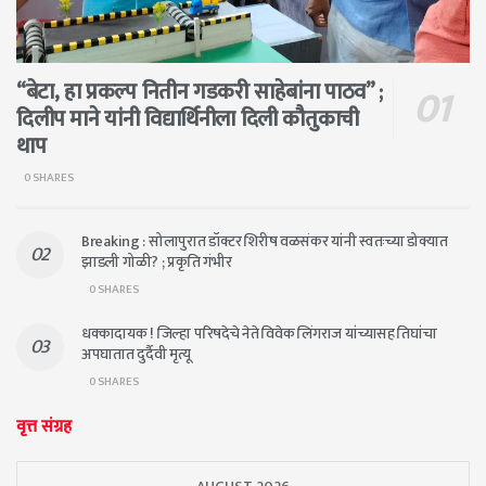
“बेटा, हा प्रकल्प नितीन गडकरी साहेबांना पाठव” ;
दिलीप माने यांनी विद्यार्थिनीला दिली कौतुकाची
थाप
0 SHARES
Breaking : सोलापुरात डॉक्टर शिरीष वळसंकर यांनी स्वतःच्या डोक्यात
झाडली गोळी? ; प्रकृति गंभीर
0 SHARES
धक्कादायक ! जिल्हा परिषदेचे नेते विवेक लिंगराज यांच्यासह तिघांचा
अपघातात दुर्दैवी मृत्यू
0 SHARES
वृत्त संग्रह