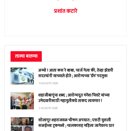
प्रशांत कटारे
ताज्या बातम्या
अय्यो ! आता कस रे बाबा, चार्ज गेला की, तेव्हा झेडपी
सदस्यांनी वाचवले होते ; आरोग्यच्या ‘डॅम’ पदमुक्त
4 AUGUST 2026
शहाजीबापूंचा शब्द ; आरोग्यदूत मंगेश चिवटे यांच्या
उमेदवारीसाठी महायुतीकडे ताकद लावणार !
3 AUGUST 2026
सोलापूर शहराजवळ भीषण अपघात ; एसटी घुसली
सळईच्या ट्रकमध्ये ; चालकासह महिला जागेवरच ठार