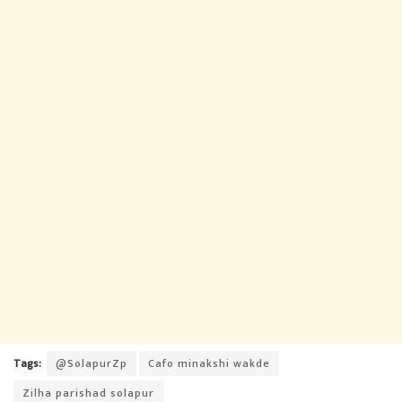
Tags:
@SolapurZp
Cafo minakshi wakde
Zilha parishad solapur