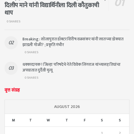
दिलीप माने यांनी विद्यार्थिनीला दिली कौतुकाची
थाप
0 SHARES
Breaking : सोलापुरात डॉक्टर शिरीष वळसंकर यांनी स्वतःच्या डोक्यात
झाडली गोळी? ; प्रकृति गंभीर
0 SHARES
धक्कादायक ! जिल्हा परिषदेचे नेते विवेक लिंगराज यांच्यासह तिघांचा
अपघातात दुर्दैवी मृत्यू
0 SHARES
वृत्त संग्रह
AUGUST 2026
M
T
W
T
F
S
S
1
2