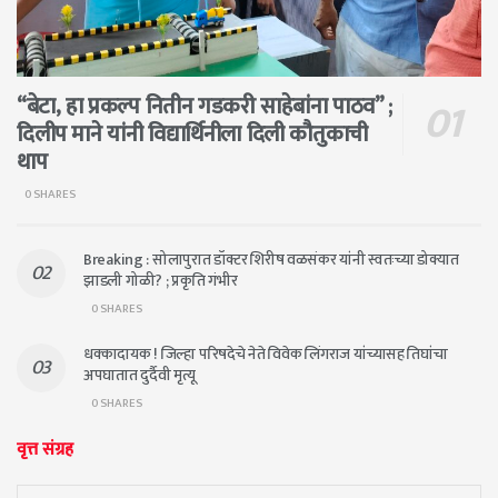
“बेटा, हा प्रकल्प नितीन गडकरी साहेबांना पाठव” ;
दिलीप माने यांनी विद्यार्थिनीला दिली कौतुकाची
थाप
0 SHARES
Breaking : सोलापुरात डॉक्टर शिरीष वळसंकर यांनी स्वतःच्या डोक्यात
झाडली गोळी? ; प्रकृति गंभीर
0 SHARES
धक्कादायक ! जिल्हा परिषदेचे नेते विवेक लिंगराज यांच्यासह तिघांचा
अपघातात दुर्दैवी मृत्यू
0 SHARES
वृत्त संग्रह