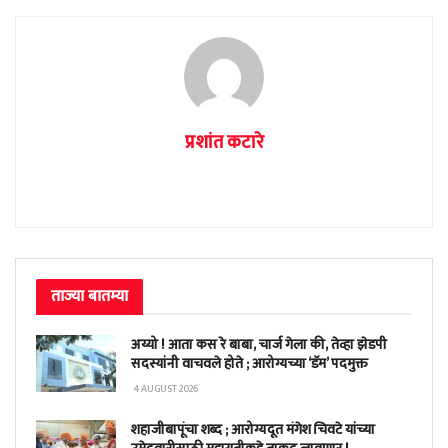
प्रशांत कटारे
ताज्या बातम्या
अय्यो ! आता कस रे बाबा, चार्ज गेला की, तेव्हा झेडपी
सदस्यांनी वाचवले होते ; आरोग्यच्या ‘डॅम’ पदमुक्त
4 AUGUST 2026
शहाजीबापूंचा शब्द ; आरोग्यदूत मंगेश चिवटे यांच्या