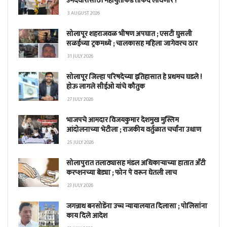
उमेदवारीसाठी महायुतीकडे ताकद लावणार !
3 AUGUST 2026
सोलापूर शहराजवळ भीषण अपघात ; एसटी घुसली
सळईच्या ट्रकमध्ये ; चालकासह महिला जागेवरच ठार
31 JULY 2026
सोलापूर जिल्हा परिषदेच्या इतिहासात हे प्रथमच घडले !
होऊ लागले सीईओ यांचे कौतुक
27 JULY 2026
भाजपचे आमदार विजयकुमार देशमुख मुस्लिम
आंदोलनाच्या भेटीला ; राजकीय वर्तुळात चर्चांना उधाण
25 JULY 2026
सोलापुरात तलाठ्यासह मंडल अधिकाऱ्याच्या हातात अँटी
करप्शनच्या बेड्या ; फोन पे वरून घेतली लाच
23 JULY 2026
जगन्नाथ बनसोडेंना उच्च न्यायालयात दिलासा ; पोलिसांना
काय दिले आदेश