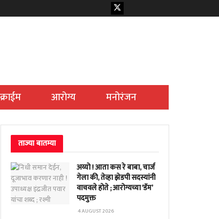
क्राईम
आरोग्य
मनोरंजन
ताज्या बातम्या
अय्यो ! आता कस रे बाबा, चार्ज
गेला की, तेव्हा झेडपी सदस्यांनी
वाचवले होते ; आरोग्यच्या ‘डॅम’
पदमुक्त
4 AUGUST 2026