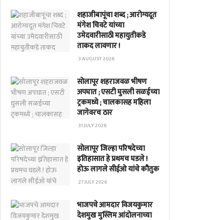
शहाजीबापूंचा शब्द ; आरोग्यदूत
मंगेश चिवटे यांच्या
उमेदवारीसाठी महायुतीकडे
ताकद लावणार !
3 AUGUST 2026
सोलापूर शहराजवळ भीषण
अपघात ; एसटी घुसली सळईच्या
ट्रकमध्ये ; चालकासह महिला
जागेवरच ठार
31 JULY 2026
सोलापूर जिल्हा परिषदेच्या
इतिहासात हे प्रथमच घडले !
होऊ लागले सीईओ यांचे कौतुक
27 JULY 2026
भाजपचे आमदार विजयकुमार
देशमुख मुस्लिम आंदोलनाच्या