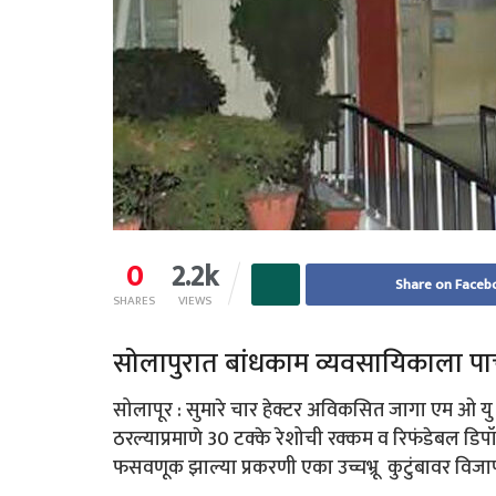
0
2.2k
Share on Faceb
SHARES
VIEWS
सोलापुरात बांधकाम व्यवसायिकाला पाच क
सोलापूर : सुमारे चार हेक्टर अविकसित जागा एम ओ यु
ठरल्याप्रमाणे 30 टक्के रेशोची रक्कम व रिफंडेबल डि
फसवणूक झाल्या प्रकरणी एका उच्चभ्रू कुटुंबावर विज