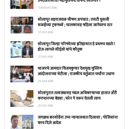
उमेदवारीसाठी महायुतीकडे ताकद लावणार !
3 AUGUST 2026
सोलापूर शहराजवळ भीषण अपघात ; एसटी घुसली
सळईच्या ट्रकमध्ये ; चालकासह महिला जागेवरच ठार
31 JULY 2026
सोलापूर जिल्हा परिषदेच्या इतिहासात हे प्रथमच घडले !
होऊ लागले सीईओ यांचे कौतुक
27 JULY 2026
भाजपचे आमदार विजयकुमार देशमुख मुस्लिम
आंदोलनाच्या भेटीला ; राजकीय वर्तुळात चर्चांना उधाण
25 JULY 2026
सोलापुरात तलाठ्यासह मंडल अधिकाऱ्याच्या हातात अँटी
करप्शनच्या बेड्या ; फोन पे वरून घेतली लाच
23 JULY 2026
जगन्नाथ बनसोडेंना उच्च न्यायालयात दिलासा ; पोलिसांना
काय दिले आदेश