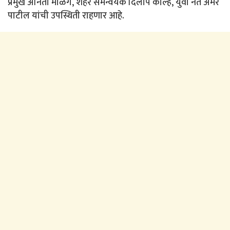
प्रमुख अनिता माळगे, शहर समन्वयक दिलीप कोल्हे, युवा नेते अमर
पाटील यांची उपस्थिती राहणार आहे.