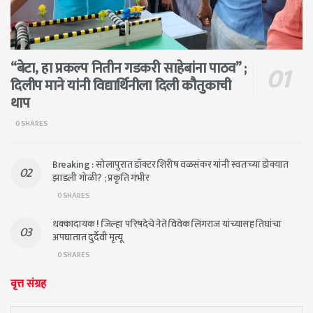
“बेटा, हा प्रकल्प नितीन गडकरी साहेबांना पाठव” ;
दिलीप माने यांनी विद्यार्थिनीला दिली कौतुकाची
थाप
0 SHARES
Breaking : सोलापुरात डॉक्टर शिरीष वळसंकर यांनी स्वतःच्या डोक्यात
झाडली गोळी? ; प्रकृति गंभीर
0 SHARES
धक्कादायक ! जिल्हा परिषदेचे नेते विवेक लिंगराज यांच्यासह तिघांचा
अपघातात दुर्दैवी मृत्यू
0 SHARES
वृत्त संग्रह