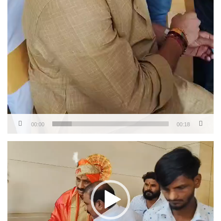
00:00
00:18
Video
Player