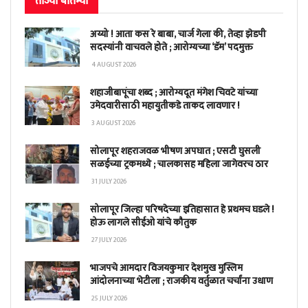
ताज्या बातम्या
अय्यो ! आता कस रे बाबा, चार्ज गेला की, तेव्हा झेडपी
सदस्यांनी वाचवले होते ; आरोग्यच्या ‘डॅम’ पदमुक्त
4 AUGUST 2026
शहाजीबापूंचा शब्द ; आरोग्यदूत मंगेश चिवटे यांच्या
उमेदवारीसाठी महायुतीकडे ताकद लावणार !
3 AUGUST 2026
सोलापूर शहराजवळ भीषण अपघात ; एसटी घुसली
सळईच्या ट्रकमध्ये ; चालकासह महिला जागेवरच ठार
31 JULY 2026
सोलापूर जिल्हा परिषदेच्या इतिहासात हे प्रथमच घडले !
होऊ लागले सीईओ यांचे कौतुक
27 JULY 2026
भाजपचे आमदार विजयकुमार देशमुख मुस्लिम
आंदोलनाच्या भेटीला ; राजकीय वर्तुळात चर्चांना उधाण
25 JULY 2026