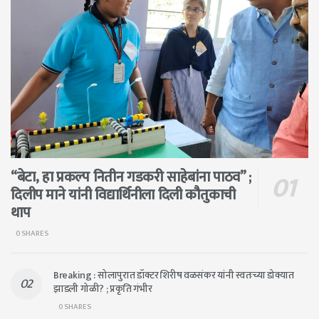
“बेटा, हा प्रकल्प नितीन गडकरी साहेबांना पाठव” ;
दिलीप माने यांनी विद्यार्थिनीला दिली कौतुकाची
थाप
0 SHARES
Breaking : सोलापुरात डॉक्टर शिरीष वळसंकर यांनी स्वतःच्या डोक्यात
झाडली गोळी? ; प्रकृति गंभीर
0 SHARES