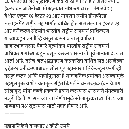
६६ एमएलडी जलशुद्धीकरण केंद्रासाठी बाधित होत असलेल्या ६
हेक्टर वन जमिनीच्या मोबदल्यात आंधळगाव (ता. मंगळवेढा)
येथील एकूण ११ हेक्टर २३ आर गायरान जमीन ग्रीनफील्ड
अलाइनमेंट राष्ट्रीय महामार्गात बाधित होत असलेल्या ५ हेक्टर २३
आर वनीकरण संदर्भात भारतीय राष्ट्रीय राजमार्ग प्राधिकरण
यांच्याकडून एनपीव्हि वसूल करून व चालू वर्षाच्या
बाजारभावानुसार येणारे मूल्यांकन भारतीय राष्ट्रीय राजमार्ग
प्राधिकरण यांच्याकडून वसूल करून शासनाची पूर्व मान्यता देण्यात
आली आहे. तसेच जलशुद्धीकरण केंद्रकरिता बाधित होत असलेल्या
६ हेक्टर वनीकरणाबाबत सोलापूर महानगरपालिकेकडून एनपीव्ही
वसूल करून आणि पाणीपुरवठा हे सार्वजनिक प्रयोजन असल्यामुळे
महसूलमुक्त व भोगवटामूल्यरहित किमतीने वनसंरक्षक (वनविभाग
सोलापूर) यांना कब्जे हक्काने प्रदान करण्यास शासनाने मंगळवारी
मंजुरी दिली. शासनाच्या या निर्णयामुळे सोलापूरकरांच्या पिण्याच्या
पाण्याचा प्रश्न सुटण्यास मोठी मदत होणार आहे.
————
महापालिकेचे वाचणार ८ कोटी रुपये