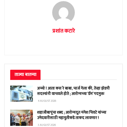
प्रशांत कटारे
ताज्या बातम्या
अय्यो ! आता कस रे बाबा, चार्ज गेला की, तेव्हा झेडपी
सदस्यांनी वाचवले होते ; आरोग्यच्या ‘डॅम’ पदमुक्त
4 AUGUST 2026
शहाजीबापूंचा शब्द ; आरोग्यदूत मंगेश चिवटे यांच्या
उमेदवारीसाठी महायुतीकडे ताकद लावणार !
3 AUGUST 2026