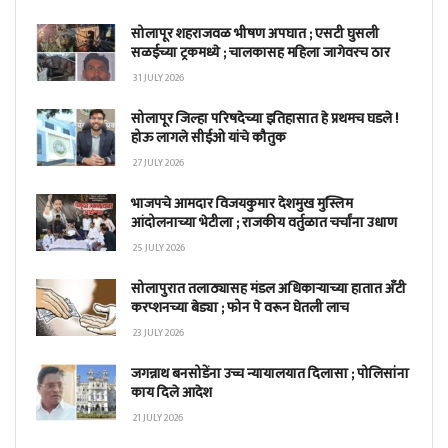
सोलापूर शहराजवळ भीषण अपघात ; एसटी घुसली
सळईच्या ट्रकमध्ये ; चालकासह महिला जागेवरच ठार
31 JULY 2026
सोलापूर जिल्हा परिषदेच्या इतिहासात हे प्रथमच घडले !
होऊ लागले सीईओ यांचे कौतुक
27 JULY 2026
भाजपचे आमदार विजयकुमार देशमुख मुस्लिम
आंदोलनाच्या भेटीला ; राजकीय वर्तुळात चर्चांना उधाण
25 JULY 2026
सोलापुरात तलाठ्यासह मंडल अधिकाऱ्याच्या हातात अँटी
करप्शनच्या बेड्या ; फोन पे वरून घेतली लाच
23 JULY 2026
जगन्नाथ बनसोडेंना उच्च न्यायालयात दिलासा ; पोलिसांना
काय दिले आदेश
21 JULY 2026