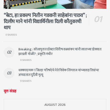
“बेटा, हा प्रकल्प नितीन गडकरी साहेबांना पाठव” ;
दिलीप माने यांनी विद्यार्थिनीला दिली कौतुकाची
थाप
0 SHARES
Breaking : सोलापुरात डॉक्टर शिरीष वळसंकर यांनी स्वतःच्या डोक्यात
झाडली गोळी? ; प्रकृति गंभीर
0 SHARES
धक्कादायक ! जिल्हा परिषदेचे नेते विवेक लिंगराज यांच्यासह तिघांचा
अपघातात दुर्दैवी मृत्यू
0 SHARES
वृत्त संग्रह
AUGUST 2026