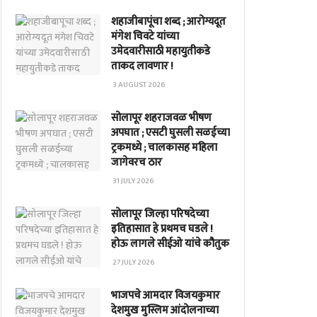
शहाजीबापूंचा शब्द ; आरोग्यदूत
मंगेश चिवटे यांच्या
उमेदवारीसाठी महायुतीकडे
ताकद लावणार !
3 AUGUST 2026
सोलापूर शहराजवळ भीषण
अपघात ; एसटी घुसली सळईच्या
ट्रकमध्ये ; चालकासह महिला
जागेवरच ठार
31 JULY 2026
सोलापूर जिल्हा परिषदेच्या
इतिहासात हे प्रथमच घडले !
होऊ लागले सीईओ यांचे कौतुक
27 JULY 2026
भाजपचे आमदार विजयकुमार
देशमुख मुस्लिम आंदोलनाच्या