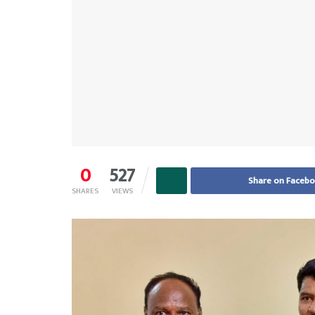
0
527
Share on Faceb
SHARES
VIEWS