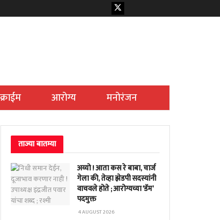
क्राईम
आरोग्य
मनोरंजन
ताज्या बातम्या
अय्यो ! आता कस रे बाबा, चार्ज
गेला की, तेव्हा झेडपी सदस्यांनी
वाचवले होते ; आरोग्यच्या ‘डॅम’
पदमुक्त
4 AUGUST 2026