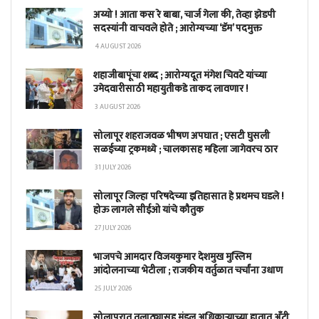
अय्यो ! आता कस रे बाबा, चार्ज गेला की, तेव्हा झेडपी
सदस्यांनी वाचवले होते ; आरोग्यच्या ‘डॅम’ पदमुक्त
4 AUGUST 2026
शहाजीबापूंचा शब्द ; आरोग्यदूत मंगेश चिवटे यांच्या
उमेदवारीसाठी महायुतीकडे ताकद लावणार !
3 AUGUST 2026
सोलापूर शहराजवळ भीषण अपघात ; एसटी घुसली
सळईच्या ट्रकमध्ये ; चालकासह महिला जागेवरच ठार
31 JULY 2026
सोलापूर जिल्हा परिषदेच्या इतिहासात हे प्रथमच घडले !
होऊ लागले सीईओ यांचे कौतुक
27 JULY 2026
भाजपचे आमदार विजयकुमार देशमुख मुस्लिम
आंदोलनाच्या भेटीला ; राजकीय वर्तुळात चर्चांना उधाण
25 JULY 2026
सोलापुरात तलाठ्यासह मंडल अधिकाऱ्याच्या हातात अँटी