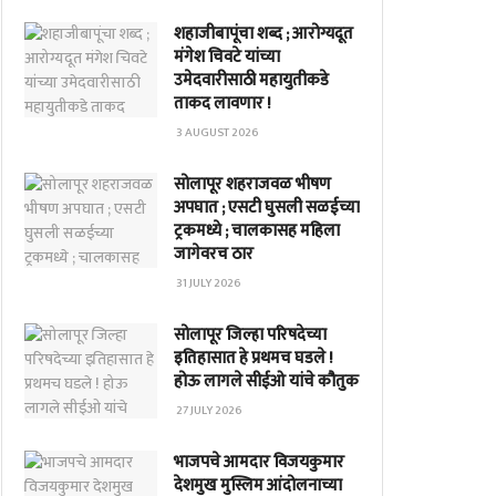
शहाजीबापूंचा शब्द ; आरोग्यदूत
मंगेश चिवटे यांच्या
उमेदवारीसाठी महायुतीकडे
ताकद लावणार !
3 AUGUST 2026
सोलापूर शहराजवळ भीषण
अपघात ; एसटी घुसली सळईच्या
ट्रकमध्ये ; चालकासह महिला
जागेवरच ठार
31 JULY 2026
सोलापूर जिल्हा परिषदेच्या
इतिहासात हे प्रथमच घडले !
होऊ लागले सीईओ यांचे कौतुक
27 JULY 2026
भाजपचे आमदार विजयकुमार
देशमुख मुस्लिम आंदोलनाच्या