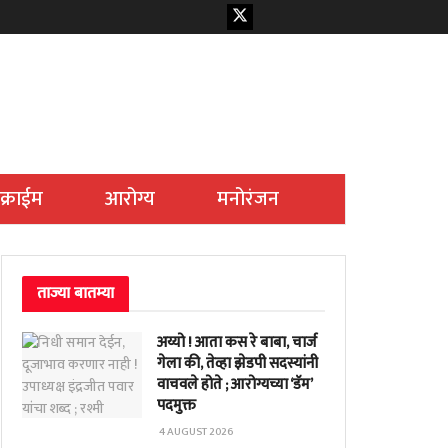
क्राईम
आरोग्य
मनोरंजन
ताज्या बातम्या
अय्यो ! आता कस रे बाबा, चार्ज
गेला की, तेव्हा झेडपी सदस्यांनी
वाचवले होते ; आरोग्यच्या ‘डॅम’
पदमुक्त
4 AUGUST 2026