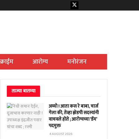
क्राईम
आरोग्य
मनोरंजन
ताज्या बातम्या
अय्यो ! आता कस रे बाबा, चार्ज
गेला की, तेव्हा झेडपी सदस्यांनी
वाचवले होते ; आरोग्यच्या ‘डॅम’
पदमुक्त
4 AUGUST 2026