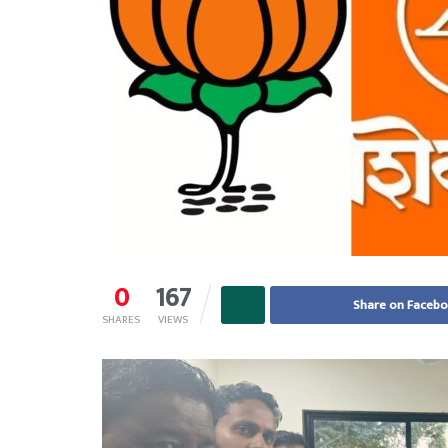
0
167
Share on Faceb
SHARES
VIEWS