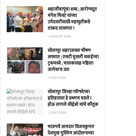
शहाजीबापूंचा शब्द ; आरोग्यदूत
मंगेश चिवटे यांच्या
उमेदवारीसाठी महायुतीकडे
ताकद लावणार !
3 AUGUST 2026
सोलापूर शहराजवळ भीषण
अपघात ; एसटी घुसली सळईच्या
ट्रकमध्ये ; चालकासह महिला
जागेवरच ठार
31 JULY 2026
सोलापूर जिल्हा परिषदेच्या
इतिहासात हे प्रथमच घडले !
होऊ लागले सीईओ यांचे कौतुक
27 JULY 2026
भाजपचे आमदार विजयकुमार
देशमुख मुस्लिम आंदोलनाच्या