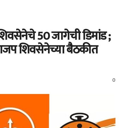
वसेनेचे 50 जागेची डिमांड ;
भाजप शिवसेनेच्या बैठकीत
0