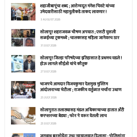
शहाजीबापूंचा शब्द ; आरोग्यदूत मंगेश चिवटे यांच्या
उमेदवारीसाठी महायुतीकडे ताकद लावणार !
3 AUGUST 2026
सोलापूर शहराजवळ भीषण अपघात ; एसटी घुसली
सळईच्या ट्रकमध्ये ; चालकासह महिला जागेवरच ठार
31 JULY 2026
सोलापूर जिल्हा परिषदेच्या इतिहासात हे प्रथमच घडले !
होऊ लागले सीईओ यांचे कौतुक
27 JULY 2026
भाजपचे आमदार विजयकुमार देशमुख मुस्लिम
आंदोलनाच्या भेटीला ; राजकीय वर्तुळात चर्चांना उधाण
25 JULY 2026
सोलापुरात तलाठ्यासह मंडल अधिकाऱ्याच्या हातात अँटी
करप्शनच्या बेड्या ; फोन पे वरून घेतली लाच
23 JULY 2026
जगन्नाथ बनसोडेंना उच्च न्यायालयात दिलासा ; पोलिसांना