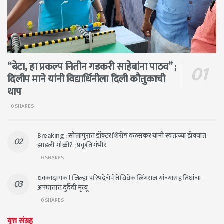
“बेटा, हा प्रकल्प नितीन गडकरी साहेबांना पाठव” ;
दिलीप माने यांनी विद्यार्थिनीला दिली कौतुकाची
थाप
0 SHARES
Breaking : सोलापुरात डॉक्टर शिरीष वळसंकर यांनी स्वतःच्या डोक्यात
झाडली गोळी? ; प्रकृति गंभीर
0 SHARES
धक्कादायक ! जिल्हा परिषदेचे नेते विवेक लिंगराज यांच्यासह तिघांचा
अपघातात दुर्दैवी मृत्यू
0 SHARES
वृत्त संग्रह