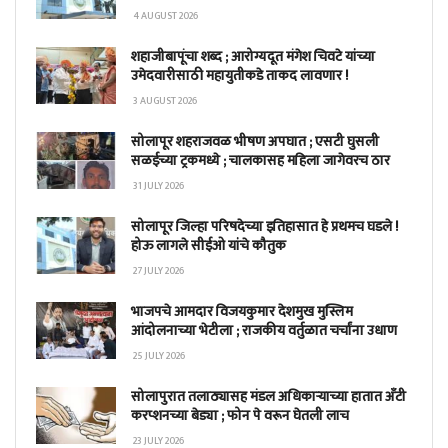
4 AUGUST 2026
शहाजीबापूंचा शब्द ; आरोग्यदूत मंगेश चिवटे यांच्या
उमेदवारीसाठी महायुतीकडे ताकद लावणार !
3 AUGUST 2026
सोलापूर शहराजवळ भीषण अपघात ; एसटी घुसली
सळईच्या ट्रकमध्ये ; चालकासह महिला जागेवरच ठार
31 JULY 2026
सोलापूर जिल्हा परिषदेच्या इतिहासात हे प्रथमच घडले !
होऊ लागले सीईओ यांचे कौतुक
27 JULY 2026
भाजपचे आमदार विजयकुमार देशमुख मुस्लिम
आंदोलनाच्या भेटीला ; राजकीय वर्तुळात चर्चांना उधाण
25 JULY 2026
सोलापुरात तलाठ्यासह मंडल अधिकाऱ्याच्या हातात अँटी
करप्शनच्या बेड्या ; फोन पे वरून घेतली लाच
23 JULY 2026