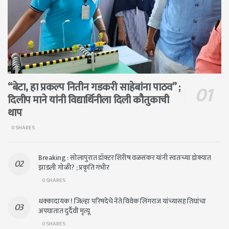
“बेटा, हा प्रकल्प नितीन गडकरी साहेबांना पाठव” ;
दिलीप माने यांनी विद्यार्थिनीला दिली कौतुकाची
थाप
0 SHARES
Breaking : सोलापुरात डॉक्टर शिरीष वळसंकर यांनी स्वतःच्या डोक्यात
झाडली गोळी? ; प्रकृति गंभीर
0 SHARES
धक्कादायक ! जिल्हा परिषदेचे नेते विवेक लिंगराज यांच्यासह तिघांचा
अपघातात दुर्दैवी मृत्यू
0 SHARES