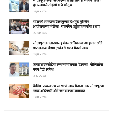
सोलापूर जिल्हा परिषदेच्या इतिहासात हे प्रथमच घडले !
होऊ लागले सीईओ यांचे कौतुक
27 JULY 2026
भाजपचे आमदार विजयकुमार देशमुख मुस्लिम
आंदोलनाच्या भेटीला ; राजकीय वर्तुळात चर्चांना उधाण
25 JULY 2026
सोलापुरात तलाठ्यासह मंडल अधिकाऱ्याच्या हातात अँटी
करप्शनच्या बेड्या ; फोन पे वरून घेतली लाच
23 JULY 2026
जगन्नाथ बनसोडेंना उच्च न्यायालयात दिलासा ; पोलिसांना
काय दिले आदेश
21 JULY 2026
ब्रेकींग : तब्बल एक लाखाची लाच घेताना उत्तर सोलापूरचा
मंडळ अधिकारी अँटी करप्शनच्या जाळ्यात
13 JULY 2026