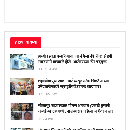
ताज्या बातम्या
अय्यो ! आता कस रे बाबा, चार्ज गेला की, तेव्हा झेडपी
सदस्यांनी वाचवले होते ; आरोग्यच्या ‘डॅम’ पदमुक्त
4 AUGUST 2026
शहाजीबापूंचा शब्द ; आरोग्यदूत मंगेश चिवटे यांच्या
उमेदवारीसाठी महायुतीकडे ताकद लावणार !
3 AUGUST 2026
सोलापूर शहराजवळ भीषण अपघात ; एसटी घुसली
सळईच्या ट्रकमध्ये ; चालकासह महिला जागेवरच ठार
31 JULY 2026