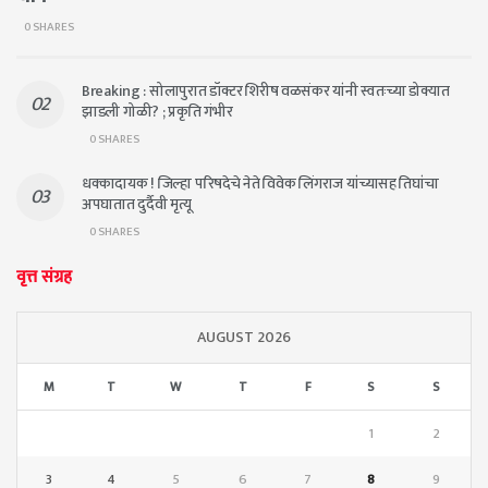
0 SHARES
Breaking : सोलापुरात डॉक्टर शिरीष वळसंकर यांनी स्वतःच्या डोक्यात
झाडली गोळी? ; प्रकृति गंभीर
0 SHARES
धक्कादायक ! जिल्हा परिषदेचे नेते विवेक लिंगराज यांच्यासह तिघांचा
अपघातात दुर्दैवी मृत्यू
0 SHARES
वृत्त संग्रह
AUGUST 2026
M
T
W
T
F
S
S
1
2
3
4
5
6
7
8
9