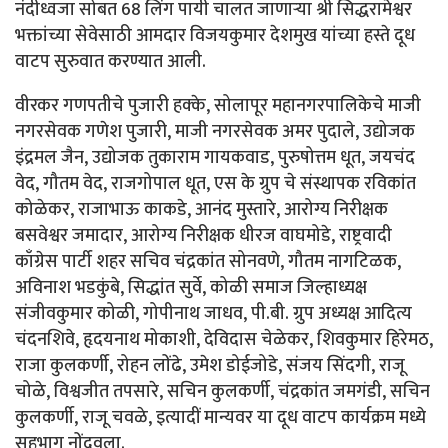
नंदीध्वजा सोबत 68 लिंग पायी चालत जाणाऱ्या श्री सिद्धरामेश्वर
भक्तांच्या सेवेसाठी आमदार विजयकुमार देशमुख यांच्या हस्ते दूध
वाटप सुरुवात करण्यात आली.
वीरकर गणपतीचे पुजारी हक्के, सोलापूर महानगरपालिकेचे माजी
नगरसेवक गणेश पुजारी, माजी नगरसेवक अमर पुदाले, उद्योजक
इंद्रमल जैन, उद्योजक तुकाराम गायकवाड, पुरुषोत्तम धूत, जयचंद
वेद, गौतम वेद, राजगोपाल धूत, एस के ग्रुप चे संस्थापक रविकांत
कोळेकर, राजाभाऊ काकडे, आनंद मुस्तारे, आरोग्य निरीक्षक
बसवेश्वर जमादार, आरोग्य निरीक्षक धीरज वाघमोडे, राष्ट्रवादी
काँग्रेस पार्टी शहर सचिव चंद्रकांत सोनवणे, गौतम नागटिळक,
अविनाश भडकुंबे, सिद्धांत सुर्वे, कोळी समाज जिल्हाध्यक्ष
संजीवकुमार कोळी, गोपीनाथ जाधव, पी.बी. ग्रुप अध्यक्ष आदित्य
चंदनशिवे, हृदयनाथ मोकाशी, देविदास चेळेकर, शिवकुमार हिरेमठ,
राजा कुलकर्णी, रोहन लोंढे, उमेश डोईजोडे, संजय सिंदगी, राजू
चोळे, विश्वजीत तपसारे, सचिन कुलकर्णी, चंद्रकांत जमगंडी, सचिन
कुलकर्णी, राजू चवळे, इत्यादीं मान्यवर या दूध वाटप कार्यक्रम मध्ये
सहभाग नोंदवला.