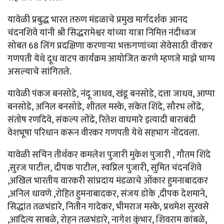
यावेळी प्रबुद्ध भारत तरुण मंडळाचे प्रमुख मार्गदर्शक आनद
चंदनशिवे यांनी श्री सिद्धरामेश्वर यांच्या यात्रा निमित्त नंदीध्वज
सोबत 68 लिंग प्रदक्षिणा करणाऱ्या भक्तगणांच्या सेवेसाठी वीरकर
गणपती येथे दूध वाटप कार्यक्रम आयोजित करणे म्हणजे माझे भाग्य
असल्याचे सांगितले.
यावेळी पंकज बनसोडे, नंदू जाधव, खंडू बनसोडे, दत्ता जाधव, आप्पा
बनसोडे, अनिल बनसोडे, शीतल मस्के, संकेत शिंदे, सौरभ लोंढे,
संतोष रणदिवे, संकल्प लोंढे, रितेश वाघमारे इत्यादी बाराबंदी
वेशभूषा परिधान करून वीरकर गणपती येथे सहभाग नोंदवला.
यावेळी सचिन तीर्थकर कमलेश पुजारी मुकेश पुजारी , गौतम शिंदे
,सुरज पाटील, दीपक पाटील, स्वप्निल पुजारी, सुमित चंदनशिवे
,अखिल भारतीय वारकरी सांप्रदाय मंडळाचे ओंकार हुमनाबादकर
,अनिल धावणे ,रोहित हुमनाबादकर, संजय डोके ,दीपक देशमाने,
सिद्धांत तळभंडारे, नितीन गादेकर, भीमराज मस्के, प्रथमेश सुरवसे
,आदित्य साबळे, रोहन तळभंडारे, नागेश कुंभार, शिवराम कांबळे,