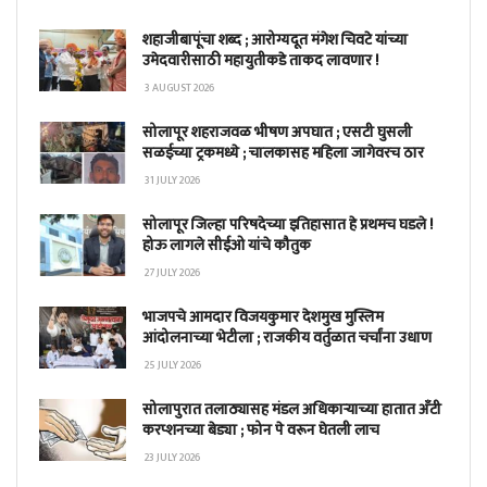
शहाजीबापूंचा शब्द ; आरोग्यदूत मंगेश चिवटे यांच्या
उमेदवारीसाठी महायुतीकडे ताकद लावणार !
3 AUGUST 2026
सोलापूर शहराजवळ भीषण अपघात ; एसटी घुसली
सळईच्या ट्रकमध्ये ; चालकासह महिला जागेवरच ठार
31 JULY 2026
सोलापूर जिल्हा परिषदेच्या इतिहासात हे प्रथमच घडले !
होऊ लागले सीईओ यांचे कौतुक
27 JULY 2026
भाजपचे आमदार विजयकुमार देशमुख मुस्लिम
आंदोलनाच्या भेटीला ; राजकीय वर्तुळात चर्चांना उधाण
25 JULY 2026
सोलापुरात तलाठ्यासह मंडल अधिकाऱ्याच्या हातात अँटी
करप्शनच्या बेड्या ; फोन पे वरून घेतली लाच
23 JULY 2026