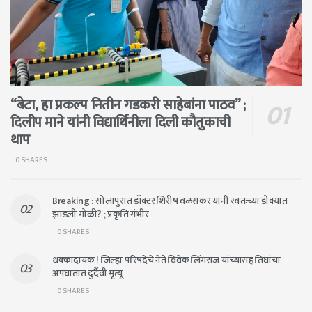
“बेटा, हा प्रकल्प नितीन गडकरी साहेबांना पाठव” ;
दिलीप माने यांनी विद्यार्थिनीला दिली कौतुकाची
थाप
0 SHARES
Breaking : सोलापुरात डॉक्टर शिरीष वळसंकर यांनी स्वतःच्या डोक्यात
झाडली गोळी? ; प्रकृति गंभीर
0 SHARES
धक्कादायक ! जिल्हा परिषदेचे नेते विवेक लिंगराज यांच्यासह तिघांचा
अपघातात दुर्दैवी मृत्यू
0 SHARES