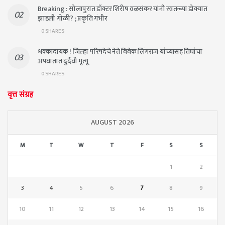
Breaking : सोलापुरात डॉक्टर शिरीष वळसंकर यांनी स्वतःच्या डोक्यात
झाडली गोळी? ; प्रकृति गंभीर
0 SHARES
धक्कादायक ! जिल्हा परिषदेचे नेते विवेक लिंगराज यांच्यासह तिघांचा
अपघातात दुर्दैवी मृत्यू
0 SHARES
वृत्त संग्रह
AUGUST 2026
M
T
W
T
F
S
S
1
2
3
4
5
6
7
8
9
10
11
12
13
14
15
16