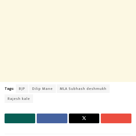
Tags:
BJP
Dilip Mane
MLA Subhash deshmukh
Rajesh kale