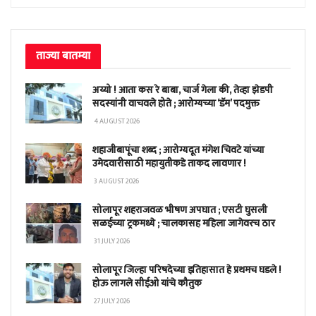
ताज्या बातम्या
अय्यो ! आता कस रे बाबा, चार्ज गेला की, तेव्हा झेडपी
सदस्यांनी वाचवले होते ; आरोग्यच्या ‘डॅम’ पदमुक्त
4 AUGUST 2026
शहाजीबापूंचा शब्द ; आरोग्यदूत मंगेश चिवटे यांच्या
उमेदवारीसाठी महायुतीकडे ताकद लावणार !
3 AUGUST 2026
सोलापूर शहराजवळ भीषण अपघात ; एसटी घुसली
सळईच्या ट्रकमध्ये ; चालकासह महिला जागेवरच ठार
31 JULY 2026
सोलापूर जिल्हा परिषदेच्या इतिहासात हे प्रथमच घडले !
होऊ लागले सीईओ यांचे कौतुक
27 JULY 2026