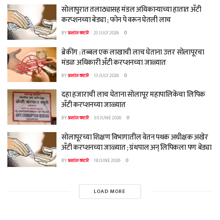
सोलापुरात तलाठ्यासह मंडल अधिकाऱ्याच्या हातात अँटी
करप्शनच्या बेड्या ; फोन पे वरून घेतली लाच
BY
प्रशांत कटारे
23 JULY 2026
0
ब्रेकींग : तब्बल एक लाखाची लाच घेताना उत्तर सोलापूरचा
मंडळ अधिकारी अँटी करप्शनच्या जाळ्यात
BY
प्रशांत कटारे
13 JULY 2026
0
दहा हजाराची लाच घेताना सोलापूर महापालिकेचा लिपिक
अँटी करप्शनच्या जाळ्यात
BY
प्रशांत कटारे
30 JUNE 2026
0
सोलापूरच्या शिक्षण विभागातील वेतन पथक अधीक्षक अखेर
अँटी करप्शनच्या जाळ्यात ; ग्रंथपाल अन् लिपिकला पण बेड्या
BY
प्रशांत कटारे
18 JUNE 2026
0
LOAD MORE