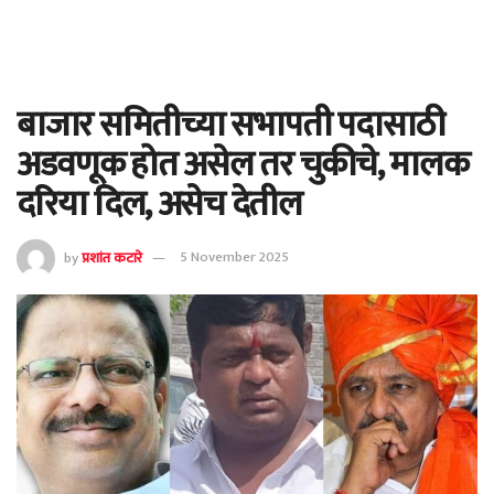
बाजार समितीच्या सभापती पदासाठी
अडवणूक होत असेल तर चुकीचे, मालक
दरिया दिल, असेच देतील
by
प्रशांत कटारे
5 November 2025