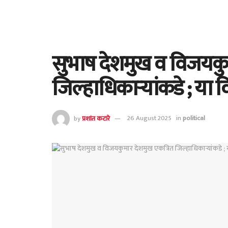
सुभाष देशमुख व विजयकु
जिल्हाधिकाऱ्यांकडे ; या 
by
प्रशांत कटारे
26 August 2025
in
political