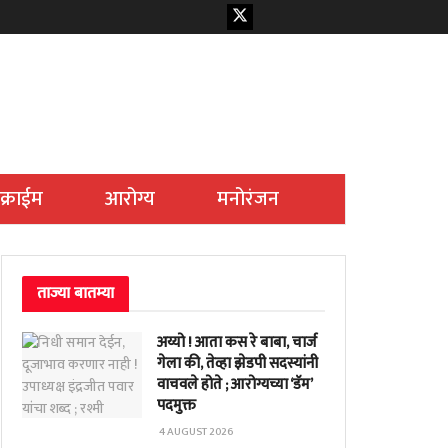
क्राईम
आरोग्य
मनोरंजन
ताज्या बातम्या
अय्यो ! आता कस रे बाबा, चार्ज
गेला की, तेव्हा झेडपी सदस्यांनी
वाचवले होते ; आरोग्यच्या ‘डॅम’
पदमुक्त
4 AUGUST 2026