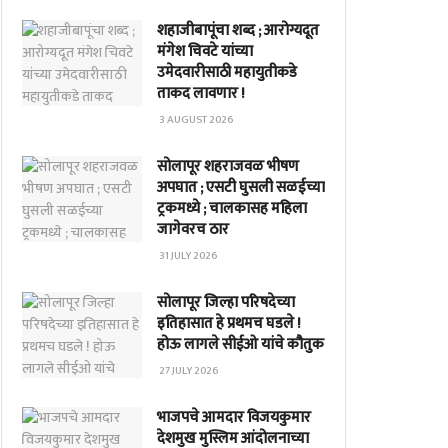
शहाजीबापूंचा शब्द ; आरोग्यदूत
मंगेश चिवटे यांच्या
उमेदवारीसाठी महायुतीकडे
ताकद लावणार !
3 AUGUST 2026
सोलापूर शहराजवळ भीषण
अपघात ; एसटी घुसली सळईच्या
ट्रकमध्ये ; चालकासह महिला
जागेवरच ठार
31 JULY 2026
सोलापूर जिल्हा परिषदेच्या
इतिहासात हे प्रथमच घडले !
होऊ लागले सीईओ यांचे कौतुक
27 JULY 2026
भाजपचे आमदार विजयकुमार
देशमुख मुस्लिम आंदोलनाच्या