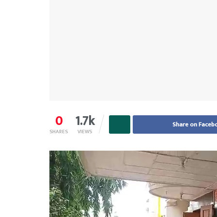
0
1.7k
Share on Faceb
SHARES
VIEWS