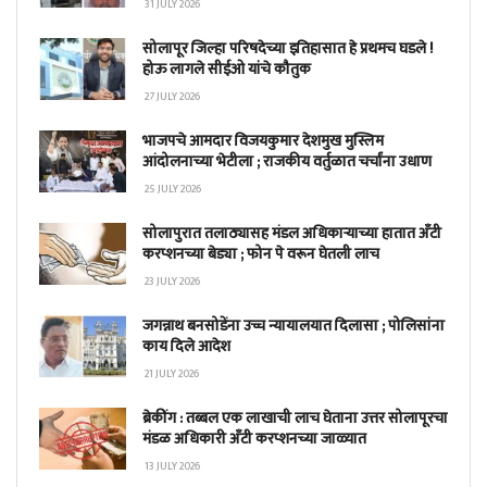
31 JULY 2026
सोलापूर जिल्हा परिषदेच्या इतिहासात हे प्रथमच घडले !
होऊ लागले सीईओ यांचे कौतुक
27 JULY 2026
भाजपचे आमदार विजयकुमार देशमुख मुस्लिम
आंदोलनाच्या भेटीला ; राजकीय वर्तुळात चर्चांना उधाण
25 JULY 2026
सोलापुरात तलाठ्यासह मंडल अधिकाऱ्याच्या हातात अँटी
करप्शनच्या बेड्या ; फोन पे वरून घेतली लाच
23 JULY 2026
जगन्नाथ बनसोडेंना उच्च न्यायालयात दिलासा ; पोलिसांना
काय दिले आदेश
21 JULY 2026
ब्रेकींग : तब्बल एक लाखाची लाच घेताना उत्तर सोलापूरचा
मंडळ अधिकारी अँटी करप्शनच्या जाळ्यात
13 JULY 2026