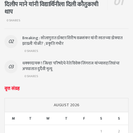
दिलीप माने यांनी विद्यार्थिनीला दिली कौतुकाची
थाप
0 SHARES
Breaking : सोलापुरात डॉक्टर शिरीष वळसंकर यांनी स्वतःच्या डोक्यात
झाडली गोळी? ; प्रकृति गंभीर
0 SHARES
धक्कादायक ! जिल्हा परिषदेचे नेते विवेक लिंगराज यांच्यासह तिघांचा
अपघातात दुर्दैवी मृत्यू
0 SHARES
वृत्त संग्रह
AUGUST 2026
M
T
W
T
F
S
S
1
2