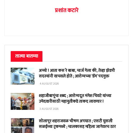
प्रशांत कटारे
ताज्या बातम्या
अय्यो ! आता कस रे बाबा, चार्ज गेला की, तेव्हा झेडपी
सदस्यांनी वाचवले होते ; आरोग्यच्या ‘डॅम’ पदमुक्त
4 AUGUST 2026
शहाजीबापूंचा शब्द ; आरोग्यदूत मंगेश चिवटे यांच्या
उमेदवारीसाठी महायुतीकडे ताकद लावणार !
3 AUGUST 2026
सोलापूर शहराजवळ भीषण अपघात ; एसटी घुसली
सळईच्या ट्रकमध्ये ; चालकासह महिला जागेवरच ठार