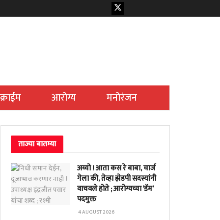
क्राईम
आरोग्य
मनोरंजन
ताज्या बातम्या
अय्यो ! आता कस रे बाबा, चार्ज
गेला की, तेव्हा झेडपी सदस्यांनी
वाचवले होते ; आरोग्यच्या ‘डॅम’
पदमुक्त
4 AUGUST 2026