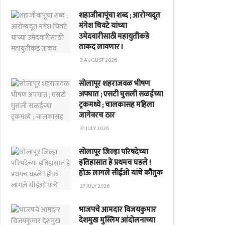
शहाजीबापूंचा शब्द ; आरोग्यदूत
मंगेश चिवटे यांच्या
उमेदवारीसाठी महायुतीकडे
ताकद लावणार !
3 AUGUST 2026
सोलापूर शहराजवळ भीषण
अपघात ; एसटी घुसली सळईच्या
ट्रकमध्ये ; चालकासह महिला
जागेवरच ठार
31 JULY 2026
सोलापूर जिल्हा परिषदेच्या
इतिहासात हे प्रथमच घडले !
होऊ लागले सीईओ यांचे कौतुक
27 JULY 2026
भाजपचे आमदार विजयकुमार
देशमुख मुस्लिम आंदोलनाच्या