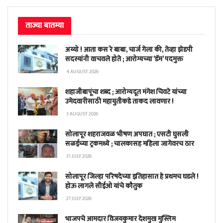
ताज्या बातम्या
अय्यो ! आता कस रे बाबा, चार्ज गेला की, तेव्हा झेडपी
सदस्यांनी वाचवले होते ; आरोग्यच्या ‘डॅम’ पदमुक्त
4 AUGUST 2026
शहाजीबापूंचा शब्द ; आरोग्यदूत मंगेश चिवटे यांच्या
उमेदवारीसाठी महायुतीकडे ताकद लावणार !
3 AUGUST 2026
सोलापूर शहराजवळ भीषण अपघात ; एसटी घुसली
सळईच्या ट्रकमध्ये ; चालकासह महिला जागेवरच ठार
31 JULY 2026
सोलापूर जिल्हा परिषदेच्या इतिहासात हे प्रथमच घडले !
होऊ लागले सीईओ यांचे कौतुक
27 JULY 2026
भाजपचे आमदार विजयकुमार देशमुख मुस्लिम